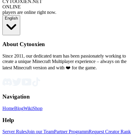
CYTOOXIEN.NET
ONLINE
players are online right now.
English
About Cytooxien
Since 2011, our dedicated team has been passionately working to
create a unique Minecraft Multiplayer experience – always on the
latest Minecraft version and with ❤️ for the game.
Navigation
Home
Blog
Wiki
Shop
Help
Server Rules
Join our Team
Partner Programm
Request Creator Rank