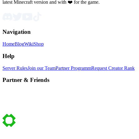
latest Minecraft version and with ❤️ for the game.
Navigation
Home
Blog
Wiki
Shop
Help
Server Rules
Join our Team
Partner Programm
Request Creator Rank
Partner & Friends