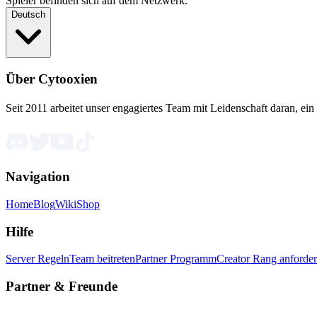
Spieler befinden sich auf dem Netzwerk.
Deutsch
Über Cytooxien
Seit 2011 arbeitet unser engagiertes Team mit Leidenschaft daran, ein 
Navigation
Home
Blog
Wiki
Shop
Hilfe
Server Regeln
Team beitreten
Partner Programm
Creator Rang anforde
Partner & Freunde