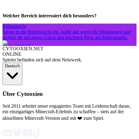
Welcher Bereich interessiert dich besonders?
Rübenzucht
Steige in die Rübenzucht ein, hoffe auf wertvolle Mutationen und
sichere dir mit etwas Glück den höchsten Preis am Rübenmarkt.
CYTOOXIEN.NET
ONLINE
Spieler befinden sich auf dem Netzwerk.
Deutsch
Über Cytooxien
Seit 2011 arbeitet unser engagiertes Team mit Leidenschaft daran,
ein einzigartiges Minecraft-Erlebnis zu schaffen – stets auf der
aktuellsten Minecraft-Version und mit ❤️ zum Spiel.