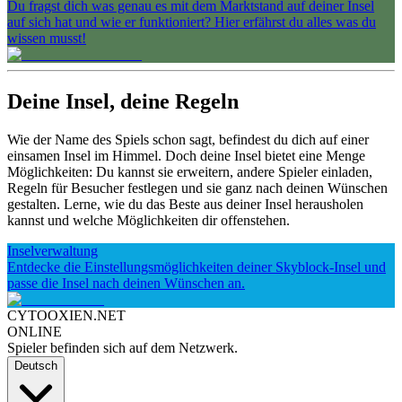
Du fragst dich was genau es mit dem Marktstand auf deiner Insel
auf sich hat und wie er funktioniert? Hier erfährst du alles was du
wissen musst!
Deine Insel, deine Regeln
Wie der Name des Spiels schon sagt, befindest du dich auf einer
einsamen Insel im Himmel. Doch deine Insel bietet eine Menge
Möglichkeiten: Du kannst sie erweitern, andere Spieler einladen,
Regeln für Besucher festlegen und sie ganz nach deinen Wünschen
gestalten. Lerne, wie du das Beste aus deiner Insel herausholen
kannst und welche Möglichkeiten dir offenstehen.
Inselverwaltung
Entdecke die Einstellungsmöglichkeiten deiner Skyblock-Insel und
passe die Insel nach deinen Wünschen an.
CYTOOXIEN.NET
ONLINE
Spieler befinden sich auf dem Netzwerk.
Deutsch