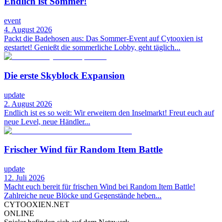
Endlich ist Sommer!
event
4. August 2026
Packt die Badehosen aus: Das Sommer-Event auf Cytooxien ist
gestartet! Genießt die sommerliche Lobby, geht täglich...
Die erste Skyblock Expansion
update
2. August 2026
Endlich ist es so weit: Wir erweitern den Inselmarkt! Freut euch auf
neue Level, neue Händler...
Frischer Wind für Random Item Battle
update
12. Juli 2026
Macht euch bereit für frischen Wind bei Random Item Battle!
Zahlreiche neue Blöcke und Gegenstände heben...
CYTOOXIEN.NET
ONLINE