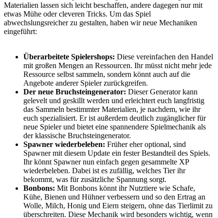
Materialien lassen sich leicht beschaffen, andere dagegen nur mit
etwas Mühe oder cleveren Tricks. Um das Spiel
abwechslungsreicher zu gestalten, haben wir neue Mechaniken
eingeführt:
Überarbeitete Spielershops:
Diese vereinfachen den Handel
mit großen Mengen an Ressourcen. Ihr müsst nicht mehr jede
Ressource selbst sammeln, sondern könnt auch auf die
Angebote anderer Spieler zurückgreifen.
Der neue Bruchsteingenerator:
Dieser Generator kann
gelevelt und geskillt werden und erleichtert euch langfristig
das Sammeln bestimmter Materialien, je nachdem, wie ihr
euch spezialisiert. Er ist außerdem deutlich zugänglicher für
neue Spieler und bietet eine spannendere Spielmechanik als
der klassische Bruchsteingenerator.
Spawner wiederbeleben:
Früher eher optional, sind
Spawner mit diesem Update ein fester Bestandteil des Spiels.
Ihr könnt Spawner nun einfach gegen gesammelte XP
wiederbeleben. Dabei ist es zufällig, welches Tier ihr
bekommt, was für zusätzliche Spannung sorgt.
Bonbons:
Mit Bonbons könnt ihr Nutztiere wie Schafe,
Kühe, Bienen und Hühner verbessern und so den Ertrag an
Wolle, Milch, Honig und Eiern steigern, ohne das Tierlimit zu
überschreiten. Diese Mechanik wird besonders wichtig, wenn