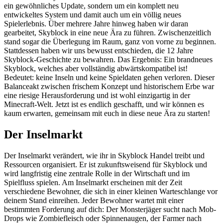
ein gewöhnliches Update, sondern um ein komplett neu
entwickeltes System und damit auch um ein völlig neues
Spielerlebnis. Über mehrere Jahre hinweg haben wir daran
gearbeitet, Skyblock in eine neue Ära zu führen. Zwischenzeitlich
stand sogar die Überlegung im Raum, ganz von vorne zu beginnen.
Stattdessen haben wir uns bewusst entschieden, die 12 Jahre
Skyblock-Geschichte zu bewahren. Das Ergebnis: Ein brandneues
Skyblock, welches aber vollständig abwärtskompatibel ist!
Bedeutet: keine Inseln und keine Spieldaten gehen verloren. Dieser
Balanceakt zwischen frischem Konzept und historischem Erbe war
eine riesige Herausforderung und ist wohl einzigartig in der
Minecraft-Welt. Jetzt ist es endlich geschafft, und wir können es
kaum erwarten, gemeinsam mit euch in diese neue Ära zu starten!
Der Inselmarkt
Der Inselmarkt verändert, wie ihr in Skyblock Handel treibt und
Ressourcen organisiert. Er ist zukunftsweisend für Skyblock und
wird langfristig eine zentrale Rolle in der Wirtschaft und im
Spielfluss spielen. Am Inselmarkt erscheinen mit der Zeit
verschiedene Bewohner, die sich in einer kleinen Warteschlange vor
deinem Stand einreihen. Jeder Bewohner wartet mit einer
bestimmten Forderung auf dich: Der Monsterjäger sucht nach Mob-
Drops wie Zombiefleisch oder Spinnenaugen, der Farmer nach