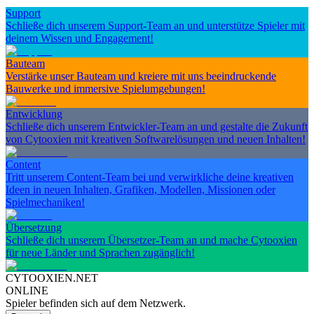
Support
Schließe dich unserem Support-Team an und unterstütze Spieler mit
deinem Wissen und Engagement!
Bauteam
Verstärke unser Bauteam und kreiere mit uns beeindruckende
Bauwerke und immersive Spielumgebungen!
Entwicklung
Schließe dich unserem Entwickler-Team an und gestalte die Zukunft
von Cytooxien mit kreativen Softwarelösungen und neuen Inhalten!
Content
Tritt unserem Content-Team bei und verwirkliche deine kreativen
Ideen in neuen Inhalten, Grafiken, Modellen, Missionen oder
Spielmechaniken!
Übersetzung
Schließe dich unserem Übersetzer-Team an und mache Cytooxien
für neue Länder und Sprachen zugänglich!
CYTOOXIEN.NET
ONLINE
Spieler befinden sich auf dem Netzwerk.