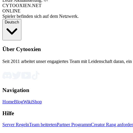
Letze Aktualisierung: -/-
CYTOOXIEN.NET
ONLINE
Spieler befinden sich auf dem Netzwerk.
Deutsch
Über Cytooxien
Seit 2011 arbeitet unser engagiertes Team mit Leidenschaft daran, ein 
Navigation
Home
Blog
Wiki
Shop
Hilfe
Server Regeln
Team beitreten
Partner Programm
Creator Rang anforde