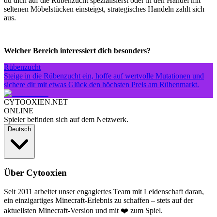
du dich auf die Rübenzucht spezialisierst oder in den Handel mit
seltenen Möbelstücken einsteigst, strategisches Handeln zahlt sich
aus.
Welcher Bereich interessiert dich besonders?
Rübenzucht
Steige in die Rübenzucht ein, hoffe auf wertvolle Mutationen und
sichere dir mit etwas Glück den höchsten Preis am Rübenmarkt.
CYTOOXIEN.NET
ONLINE
Spieler befinden sich auf dem Netzwerk.
Deutsch
Über Cytooxien
Seit 2011 arbeitet unser engagiertes Team mit Leidenschaft daran,
ein einzigartiges Minecraft-Erlebnis zu schaffen – stets auf der
aktuellsten Minecraft-Version und mit ❤️ zum Spiel.