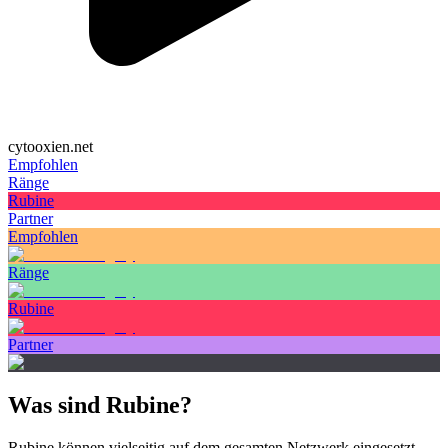
cytooxien.net
Empfohlen
Ränge
Rubine
Partner
Empfohlen
Ränge
Rubine
Partner
Was sind Rubine?
Rubine können vielseitig auf dem gesamten Netzwerk eingesetzt